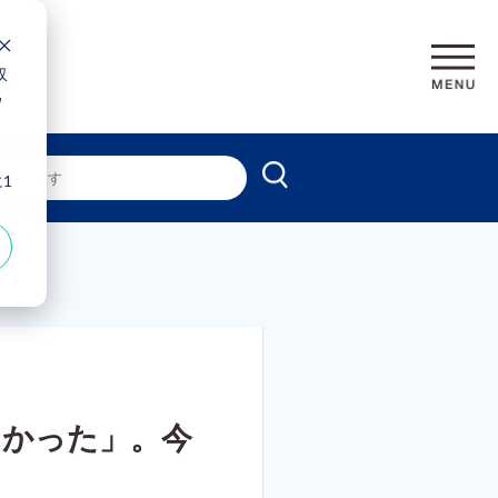
収
ウ
、
1
なかった」。今