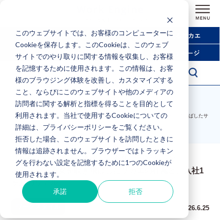
このウェブサイトでは、お客様のコンピューターに
Cookieを保存します。このCookieは、このウェブ
サイトでのやり取りに関する情報を収集し、お客様
を記憶するために使用されます。この情報は、お客
様のブラウジング体験を改善し、カスタマイズする
こと、ならびにこのウェブサイトや他のメディアの
訪問者に関する解析と指標を得ることを目的として
利用されます。当社で使用するCookieについての
ホーム
>
【新卒インタビュー後編】「今年は同期がいない！？」。不安を吹き飛ばしたサ
詳細は、プライバシーポリシーをご覧ください。
カエの社風と、入社1ヶ月のリアル
拒否した場合、このウェブサイトを訪問したときに
情報は追跡されません。ブラウザーではトラッキン
【新卒インタビュー後編】「今年は同期がいな
グを行わない設定を記憶するために1つのCookieが
い！？」。不安を吹き飛ばしたサカエの社風と、入社1
使用されます。
ヶ月のリアル
承諾
拒否
ワークスタイル
2026.6.25